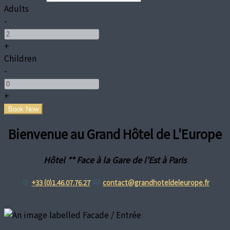
Adults
-
+
Children
-
+
Bienvenue au Grand Hôtel de L'Europe
Hôtel ** Face à la Gare de l'Est à Paris
+33 (0)1.46.07.76.27
contact@grandhoteldeleurope.fr