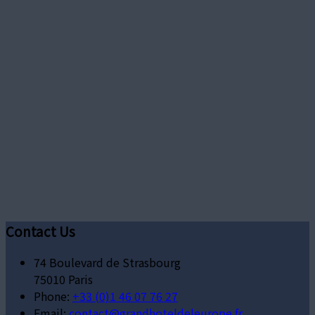
Contact Us
74 Boulevard de Strasbourg
75010 Paris
Phone:
+33 (0)1 46 07 76 27
Email:
contact@grandhoteldeleurope.fr