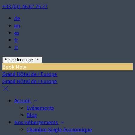
+33 (0)1 46 07 76 27
de
en
es
fr
it
Select language
Book Now
Grand Hôtel de l Europe
Grand Hôtel de l Europe
Accueil
Evénements
Blog
Nos Hébergements
Chambre Single économique