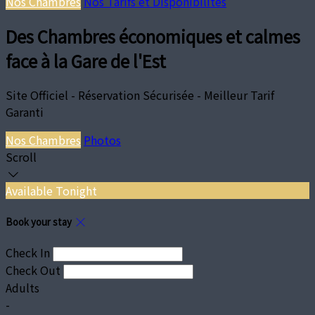
Nos Chambres
Nos Tarifs et Disponibilités
Des Chambres économiques et calmes
face à la Gare de l'Est
Site Officiel - Réservation Sécurisée - Meilleur Tarif
Garanti
Nos Chambres
Photos
Scroll
Available Tonight
Book your stay
Check In
Check Out
Adults
-