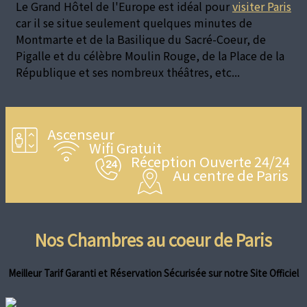
Le Grand Hôtel de l'Europe est idéal pour
visiter Paris
car il se situe seulement quelques minutes de
Montmarte et de la Basilique du Sacré-Coeur, de
Pigalle et du célèbre Moulin Rouge, de la Place de la
République et ses nombreux théâtres, etc...
Ascenseur
Wifi Gratuit
Réception Ouverte 24/24
Au centre de Paris
Nos Chambres au coeur de Paris
Meilleur Tarif Garanti et Réservation Sécurisée sur notre Site Officiel