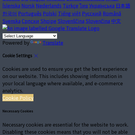
Íslenska
Norsk
Nederlands
Türkçe
ไทย
Українська
日本語
한국어
Português
Polski
Tiếng việt
Русский
Română
Svenska
Српски
Shqipe
Slovenščina
Slovenčina
中文
Powered by
Translate
Cookie Settings
Cookies are used to ensure you get the best experience
on our website. This includes showing information in
your local language where available, and e-commerce
analytics.
Cookie Policy
Necessary Cookies
Necessary cookies are essential for the website to work.
Disabling these cookies means that you will not be able