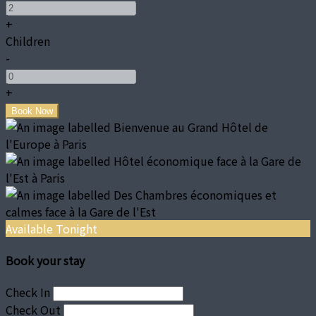
+
Children
-
+
Available Tonight
Book your stay
Check In
Check Out