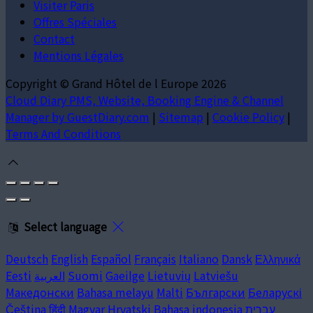
Visiter Paris
Offres Spéciales
Contact
Mentions Légales
Copyright ©
Grand Hôtel de l Europe 2026
Cloud Diary PMS, Website, Booking Engine & Channel
Manager by GuestDiary.com
|
Sitemap
|
Cookie Policy
|
Terms And Conditions
Select language
Deutsch
English
Español
Français
Italiano
Dansk
Ελληνικά
Eesti
العربية
Suomi
Gaeilge
Lietuvių
Latviešu
Македонски
Bahasa melayu
Malti
Български
Беларускі
Čeština
हिंदी
Magyar
Hrvatski
Bahasa indonesia
עברית