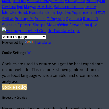
Македонски
Bahasa melayu
Malti
Български
Беларускі
Čeština
हिंदी
Magyar
Hrvatski
Bahasa indonesia
עברית
Íslenska
Norsk
Nederlands
Türkçe
ไทย
Українська
日本語
한국어
Português
Polski
Tiếng việt
Русский
Română
Svenska
Српски
Shqipe
Slovenščina
Slovenčina
中文
Powered by
Translate
Cookie Settings
Cookies are used to ensure you get the best experience
on our website. This includes showing information in
your local language where available, and e-commerce
analytics.
Cookie Policy
Necessary Cookies
Necessary cookies are essential for the website to work.