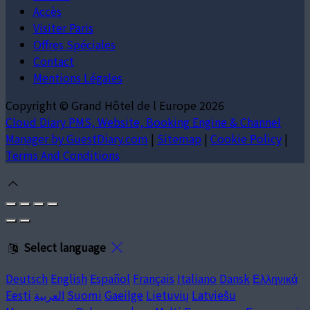
Accès
Visiter Paris
Offres Spéciales
Contact
Mentions Légales
Copyright ©
Grand Hôtel de l Europe 2026
Cloud Diary PMS, Website, Booking Engine & Channel
Manager by GuestDiary.com
|
Sitemap
|
Cookie Policy
|
Terms And Conditions
Select language
Deutsch
English
Español
Français
Italiano
Dansk
Ελληνικά
Eesti
العربية
Suomi
Gaeilge
Lietuvių
Latviešu