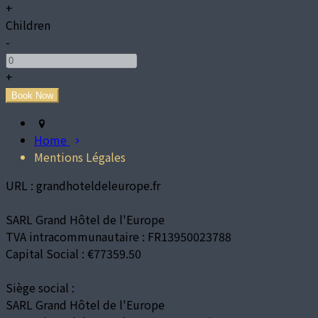
+
Children
-
+
Home
Mentions Légales
URL : grandhoteldeleurope.fr
SARL Grand Hôtel de l'Europe
TVA intracommunautaire : FR13950023788
Capital Social : €77359.50
Siège social :
SARL Grand Hôtel de l'Europe