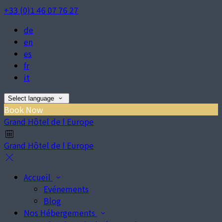
+33 (0)1 46 07 76 27
de
en
es
fr
it
Select language
Book Now
Grand Hôtel de l Europe
Grand Hôtel de l Europe
Accueil
Evénements
Blog
Nos Hébergements