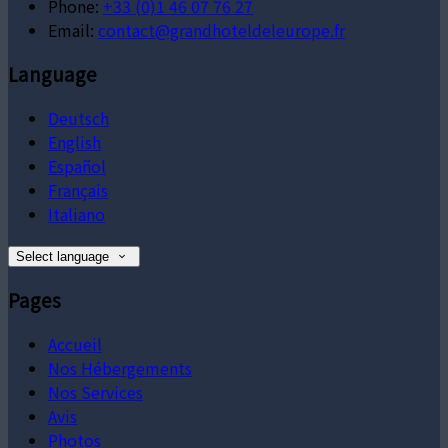
Phone:
+33 (0)1 46 07 76 27
Email:
contact@grandhoteldeleurope.fr
Language
Deutsch
English
Español
Français
Italiano
Select language
Pages
Accueil
Nos Hébergements
Nos Services
Avis
Photos