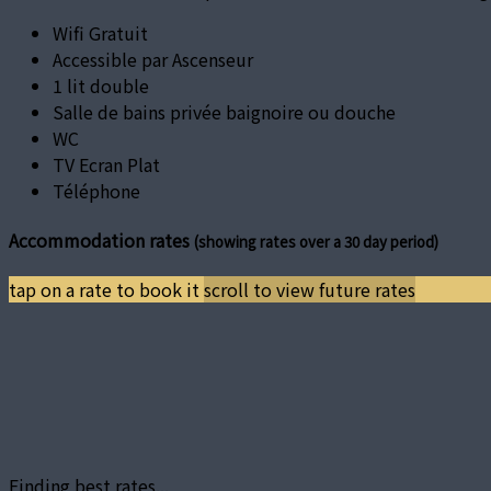
Wifi Gratuit
Accessible par Ascenseur
1 lit double
Salle de bains privée baignoire ou douche
WC
TV Ecran Plat
Téléphone
Accommodation rates
(showing rates over a 30 day period)
tap on a rate to book it
scroll to view future rates
Finding best rates...