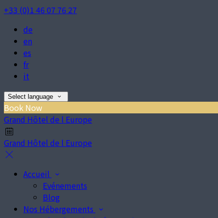
+33 (0)1 46 07 76 27
de
en
es
fr
it
Select language
Book Now
Grand Hôtel de l Europe
Grand Hôtel de l Europe
Accueil
Evénements
Blog
Nos Hébergements