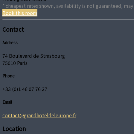
* cheapest rates shown, availability is not guaranteed, m
Book this room
Contact
Address
74 Boulevard de Strasbourg
75010 Paris
Phone
+33 (0)1 46 07 76 27
Email
contact@grandhoteldeleurope.fr
Location