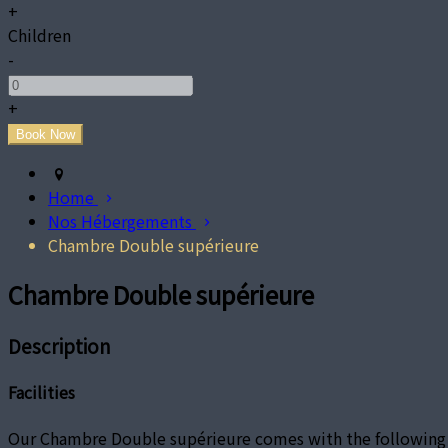
+
Children
-
+
Home
Nos Hébergements
Chambre Double supérieure
Chambre Double supérieure
Description
Facilities
Our Chambre Double supérieure comes with the following fe