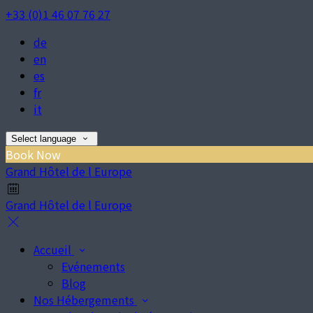
+33 (0)1 46 07 76 27
de
en
es
fr
it
Select language
Book Now
Grand Hôtel de l Europe
Grand Hôtel de l Europe
Accueil
Evénements
Blog
Nos Hébergements