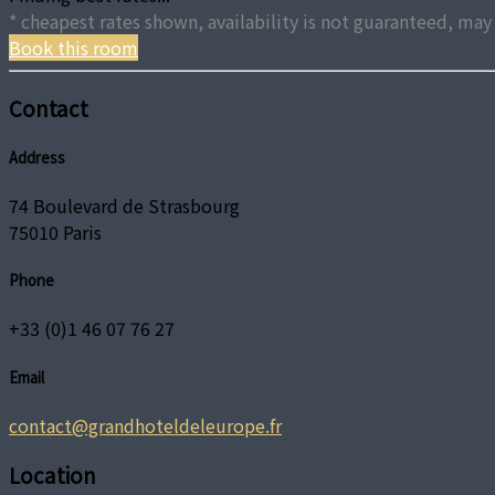
* cheapest rates shown, availability is not guaranteed, m
Book this room
Contact
Address
74 Boulevard de Strasbourg
75010 Paris
Phone
+33 (0)1 46 07 76 27
Email
contact@grandhoteldeleurope.fr
Location