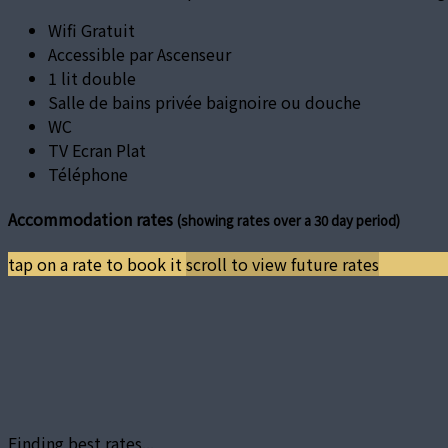
Wifi Gratuit
Accessible par Ascenseur
1 lit double
Salle de bains privée baignoire ou douche
WC
TV Ecran Plat
Téléphone
Accommodation rates
(showing rates over a 30 day period)
tap on a rate to book it
scroll to view future rates
Finding best rates...