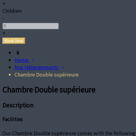
+
Children
-
+
Home
Nos Hébergements
Chambre Double supérieure
Chambre Double supérieure
Description
Facilities
Our Chambre Double supérieure comes with the following fe