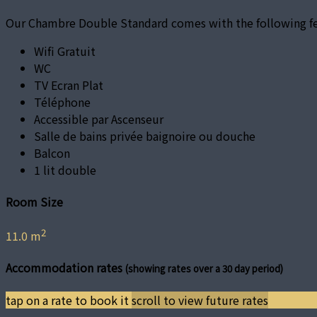
Our Chambre Double Standard comes with the following feat
Wifi Gratuit
WC
TV Ecran Plat
Téléphone
Accessible par Ascenseur
Salle de bains privée baignoire ou douche
Balcon
1 lit double
Room Size
2
11.0 m
Accommodation rates
(showing rates over a 30 day period)
tap on a rate to book it
scroll to view future rates