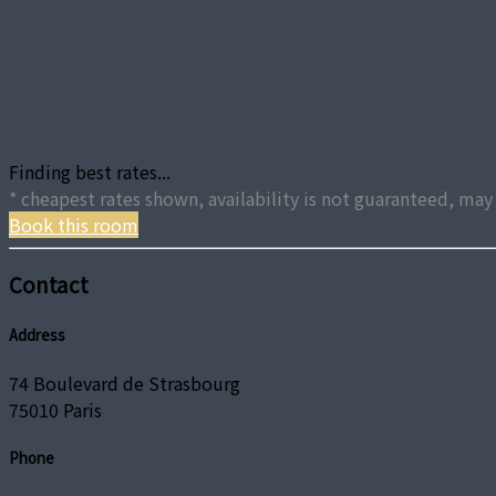
Finding best rates...
* cheapest rates shown, availability is not guaranteed, m
Book this room
Contact
Address
74 Boulevard de Strasbourg
75010 Paris
Phone