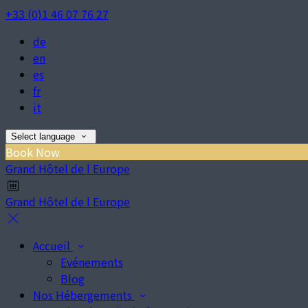
+33 (0)1 46 07 76 27
de
en
es
fr
it
Select language
Book Now
Grand Hôtel de l Europe
Grand Hôtel de l Europe
Accueil
Evénements
Blog
Nos Hébergements