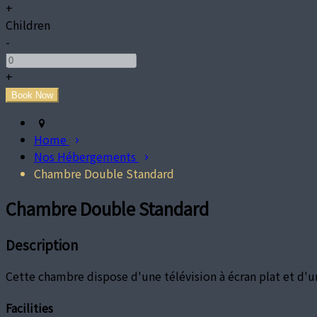
+
Children
-
+
Home
Nos Hébergements
Chambre Double Standard
Chambre Double Standard
Description
Cette chambre dispose d'une télévision à écran plat et d'
Facilities