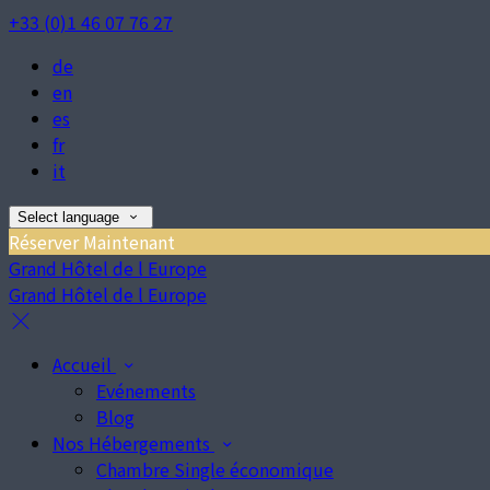
+33 (0)1 46 07 76 27
de
en
es
fr
it
Select language
Réserver Maintenant
Grand Hôtel de l Europe
Grand Hôtel de l Europe
Accueil
Evénements
Blog
Nos Hébergements
Chambre Single économique