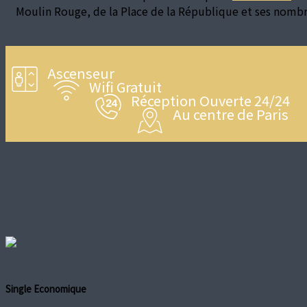
Moulin Rouge, de la Place de la République et ses nombre
Ascenseur
Wifi Gratuit
Réception Ouverte 24/24
Au centre de Paris
Single Economique