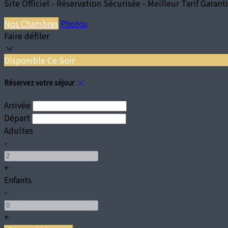
Site Officiel - Réservation Sécurisée - Meilleur Tarif Garanti
Nos Chambres
Photos
Faire défiler
Disponible Ce Soir
Réservez votre séjour
Arrivée
Départ
Adultes
-
+
Enfants
-
+