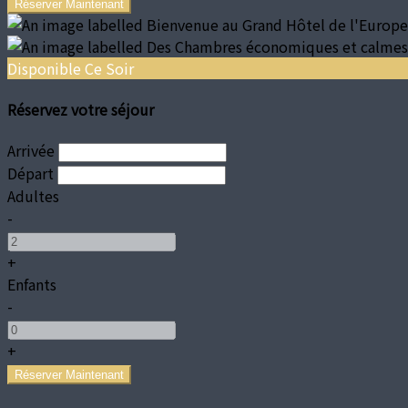
Disponible Ce Soir
Réservez votre séjour
Arrivée
Départ
Adultes
-
+
Enfants
-
+