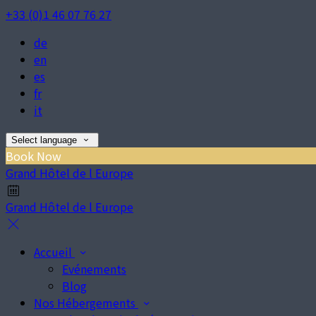
+33 (0)1 46 07 76 27
de
en
es
fr
it
Select language
Book Now
Grand Hôtel de l Europe
Grand Hôtel de l Europe
Accueil
Evénements
Blog
Nos Hébergements