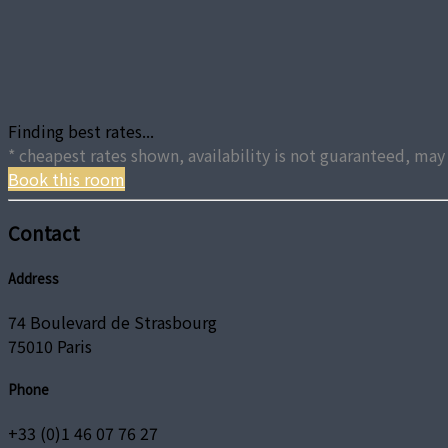
Finding best rates...
* cheapest rates shown, availability is not guaranteed, m
Book this room
Contact
Address
74 Boulevard de Strasbourg
75010 Paris
Phone
+33 (0)1 46 07 76 27