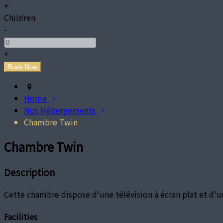
+
Children
-
+
Home
Nos Hébergements
Chambre Twin
Chambre Twin
Description
Cette chambre dispose d'une télévision à écran plat et d'
Facilities