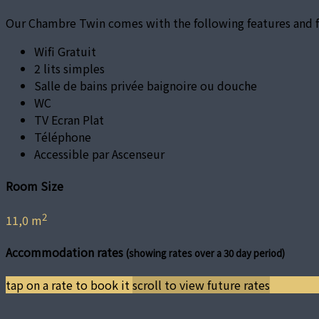
Our Chambre Twin comes with the following features and fa
Wifi Gratuit
2 lits simples
Salle de bains privée baignoire ou douche
WC
TV Ecran Plat
Téléphone
Accessible par Ascenseur
Room Size
2
11,0 m
Accommodation rates
(showing rates over a 30 day period)
tap on a rate to book it
scroll to view future rates