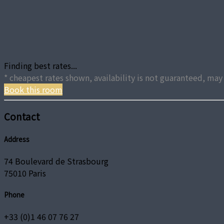
Finding best rates...
* cheapest rates shown, availability is not guaranteed, m
Book this room
Contact
Address
74 Boulevard de Strasbourg
75010 Paris
Phone
+33 (0)1 46 07 76 27