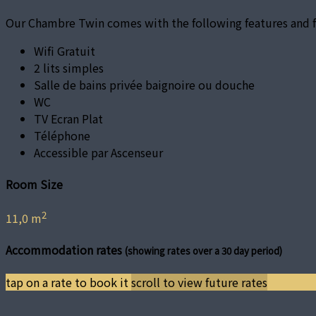
Our Chambre Twin comes with the following features and fa
Wifi Gratuit
2 lits simples
Salle de bains privée baignoire ou douche
WC
TV Ecran Plat
Téléphone
Accessible par Ascenseur
Room Size
2
11,0 m
Accommodation rates
(showing rates over a 30 day period)
tap on a rate to book it
scroll to view future rates