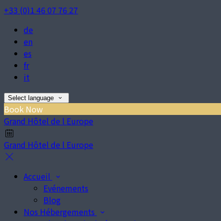
+33 (0)1 46 07 76 27
de
en
es
fr
it
Select language
Book Now
Grand Hôtel de l Europe
Grand Hôtel de l Europe
Accueil
Evénements
Blog
Nos Hébergements