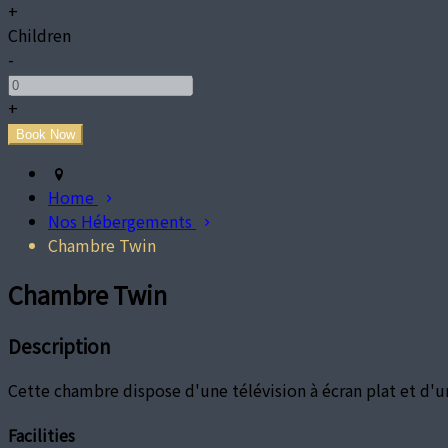
+
Children
-
+
Home
Nos Hébergements
Chambre Twin
Chambre Twin
Description
Cette chambre dispose d'une télévision à écran plat et d'
Facilities