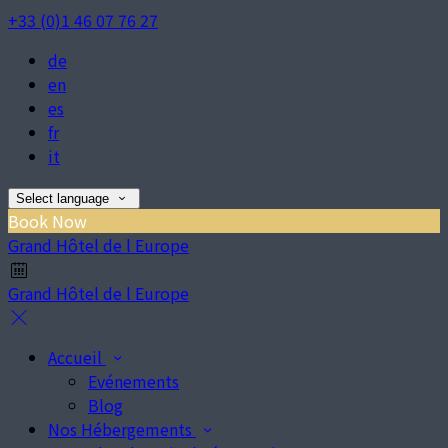
+33 (0)1 46 07 76 27
de
en
es
fr
it
Select language
Book Now
Grand Hôtel de l Europe
Grand Hôtel de l Europe
Accueil
Evénements
Blog
Nos Hébergements