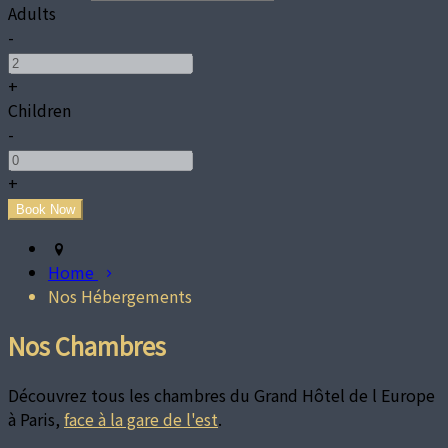
Adults
-
+
Children
-
+
Home
Nos Hébergements
Nos Chambres
Découvrez tous les chambres du Grand Hôtel de l Europe
à Paris,
face à la gare de l'est
.