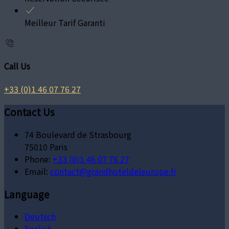
Meilleur Tarif Garanti
Call Us
+33 (0)1 46 07 76 27
Contact Us
74 Boulevard de Strasbourg
75010 Paris
Phone:
+33 (0)1 46 07 76 27
Email:
contact@grandhoteldeleurope.fr
Language
Deutsch
English