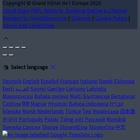
Copyright ©
Grand Hôtel de l Europe 2026
Cloud Diary PMS, Website, Booking Engine & Channel
Manager by GuestDiary.com
|
Sitemap
|
Cookie Policy
|
Terms And Conditions
Select language
Deutsch
English
Español
Français
Italiano
Dansk
Ελληνικά
Eesti
العربية
Suomi
Gaeilge
Lietuvių
Latviešu
Македонски
Bahasa melayu
Malti
Български
Беларускі
Čeština
हिंदी
Magyar
Hrvatski
Bahasa indonesia
עברית
Íslenska
Norsk
Nederlands
Türkçe
ไทย
Українська
日本語
한국어
Português
Polski
Tiếng việt
Русский
Română
Svenska
Српски
Shqipe
Slovenščina
Slovenčina
中文