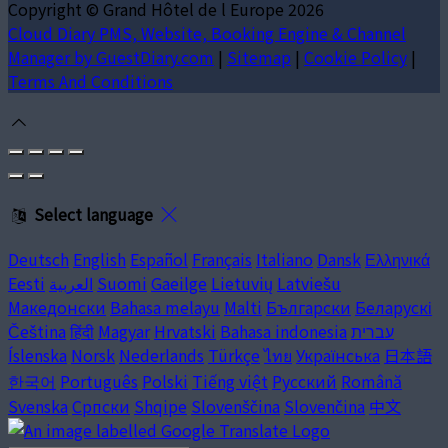
Copyright ©
Grand Hôtel de l Europe 2026
Cloud Diary PMS, Website, Booking Engine & Channel
Manager by GuestDiary.com
|
Sitemap
|
Cookie Policy
|
Terms And Conditions
Select language
Deutsch
English
Español
Français
Italiano
Dansk
Ελληνικά
Latviešu
Lietuvių
Gaeilge
Suomi
العربية
Eesti
Македонски
Bahasa melayu
Malti
Български
Беларускі
עברית
Bahasa indonesia
Hrvatski
Magyar
हिंदी
Čeština
Íslenska
Norsk
Nederlands
Türkçe
ไทย
Українська
日本語
한국어
Português
Polski
Tiếng việt
Русский
Română
Svenska
Српски
Shqipe
Slovenščina
Slovenčina
中文