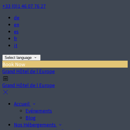
+33 (0)1 46 07 76 27
de
en
es
fr
it
Select language
Book Now
Grand Hôtel de l Europe
Grand Hôtel de l Europe
Accueil
Evénements
Blog
Nos Hébergements