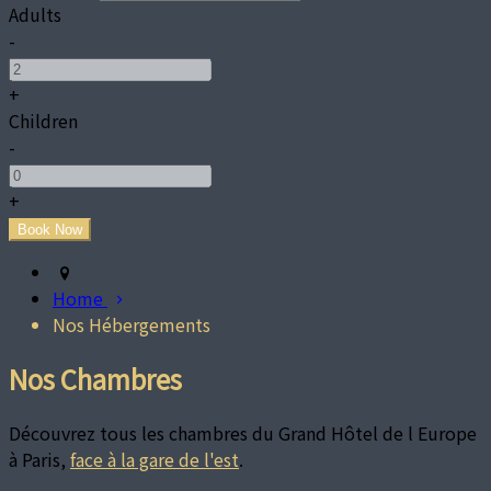
Adults
-
+
Children
-
+
Home
Nos Hébergements
Nos Chambres
Découvrez tous les chambres du Grand Hôtel de l Europe
à Paris,
face à la gare de l'est
.