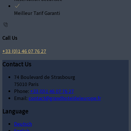
Meilleur Tarif Garanti
Call Us
+33 (0)1 46 07 76 27
Contact Us
74 Boulevard de Strasbourg
75010 Paris
Phone:
+33 (0)1 46 07 76 27
Email:
contact@grandhoteldeleurope.fr
Language
Deutsch
English