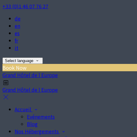
+33 (0)1 46 07 76 27
de
en
es
fr
it
Select language
Book Now
Grand Hôtel de l Europe
Grand Hôtel de l Europe
Accueil
Evénements
Blog
Nos Hébergements