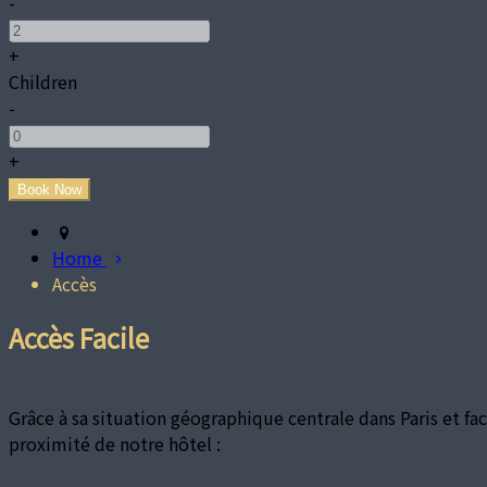
-
+
Children
-
+
Home
Accès
Accès Facile
Grâce à sa situation géographique centrale dans Paris et fa
proximité de notre hôtel :