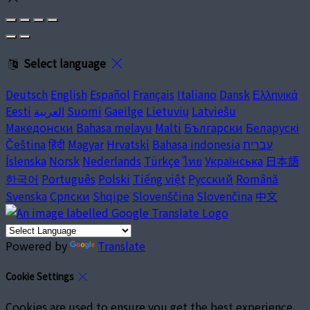
Select language
Deutsch
English
Español
Français
Italiano
Dansk
Ελληνικά
Latviešu
Lietuvių
Gaeilge
Suomi
العربية
Eesti
Македонски
Bahasa melayu
Malti
Български
Беларускі
עברית
Bahasa indonesia
Hrvatski
Magyar
हिंदी
Čeština
Íslenska
Norsk
Nederlands
Türkçe
ไทย
Українська
日本語
한국어
Português
Polski
Tiếng việt
Русский
Română
Svenska
Српски
Shqipe
Slovenščina
Slovenčina
中文
Powered by
Translate
Cookie Settings
Cookies are used to ensure you get the best experience