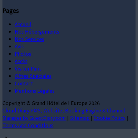
Pages
Accueil
Nos Hébergements
Nos Services
Avis
Photos
Accès
Visiter Paris
Offres Spéciales
Contact
Mentions Légales
Copyright ©
Grand Hôtel de l Europe 2026
Cloud Diary PMS, Website, Booking Engine & Channel
Manager by GuestDiary.com
|
Sitemap
|
Cookie Policy
|
Terms And Conditions