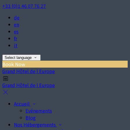
+33 (0)1 46 07 76 27
de
en
es
fr
it
Select language
Book Now
Grand Hôtel de l Europe
Grand Hôtel de l Europe
Accueil
Evénements
Blog
Nos Hébergements