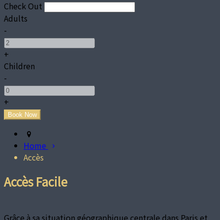
Check Out
Adults
-
+
Children
-
+
Home
Accès
Accès Facile
Grâce à sa situation géographique centrale dans Paris et