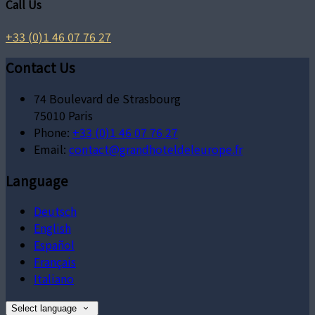
Call Us
+33 (0)1 46 07 76 27
Contact Us
74 Boulevard de Strasbourg
75010 Paris
Phone:
+33 (0)1 46 07 76 27
Email:
contact@grandhoteldeleurope.fr
Language
Deutsch
English
Español
Français
Italiano
Select language