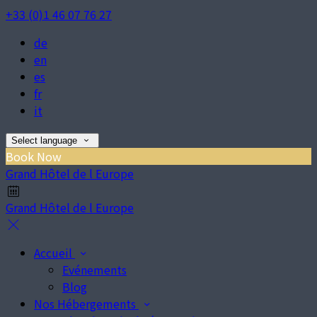
+33 (0)1 46 07 76 27
de
en
es
fr
it
Select language
Book Now
Grand Hôtel de l Europe
Grand Hôtel de l Europe
Accueil
Evénements
Blog
Nos Hébergements