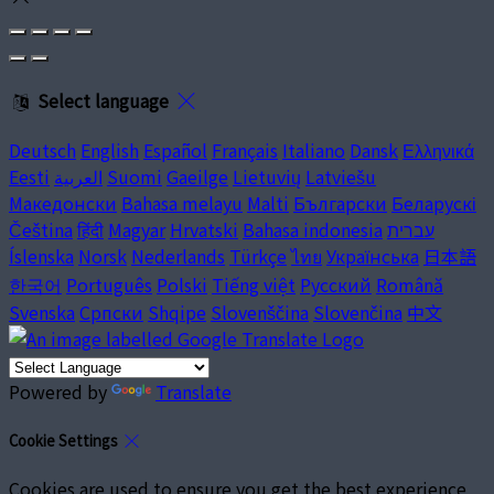
Select language
Deutsch
English
Español
Français
Italiano
Dansk
Ελληνικά
Eesti
العربية
Suomi
Gaeilge
Lietuvių
Latviešu
Македонски
Bahasa melayu
Malti
Български
Беларускі
Čeština
हिंदी
Magyar
Hrvatski
Bahasa indonesia
עברית
Íslenska
Norsk
Nederlands
Türkçe
ไทย
Українська
日本語
한국어
Português
Polski
Tiếng việt
Русский
Română
Svenska
Српски
Shqipe
Slovenščina
Slovenčina
中文
Powered by
Translate
Cookie Settings
Cookies are used to ensure you get the best experience