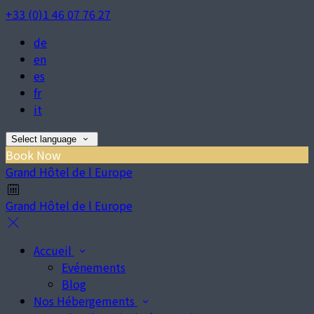
+33 (0)1 46 07 76 27
de
en
es
fr
it
Select language
Book Now
Grand Hôtel de l Europe
Grand Hôtel de l Europe
Accueil
Evénements
Blog
Nos Hébergements