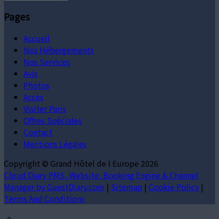
Pages
Accueil
Nos Hébergements
Nos Services
Avis
Photos
Accès
Visiter Paris
Offres Spéciales
Contact
Mentions Légales
Copyright ©
Grand Hôtel de l Europe 2026
Cloud Diary PMS, Website, Booking Engine & Channel
Manager by GuestDiary.com
|
Sitemap
|
Cookie Policy
|
Terms And Conditions