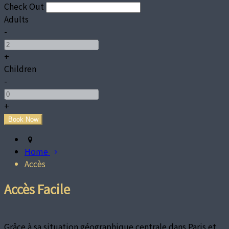
Check Out
Adults
-
+
Children
-
+
Home
Accès
Accès Facile
Grâce à sa situation géographique centrale dans Paris et