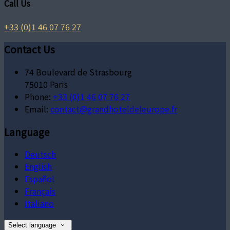
Call Us
+33 (0)1 46 07 76 27
Contact Us
74 Boulevard de Strasbourg
75010 Paris
Phone:
+33 (0)1 46 07 76 27
Email:
contact@grandhoteldeleurope.fr
Language
Deutsch
English
Español
Français
Italiano
Select language