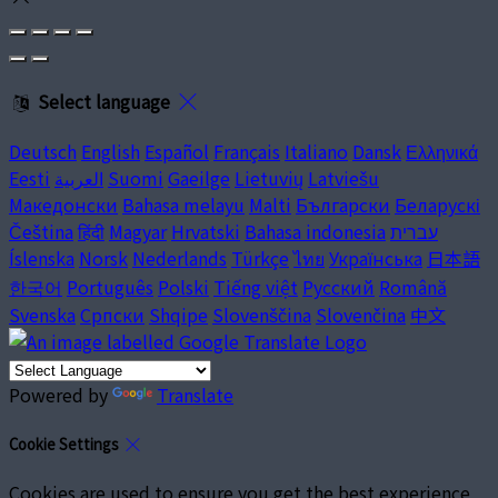
Select language
Deutsch
English
Español
Français
Italiano
Dansk
Ελληνικά
Eesti
العربية
Suomi
Gaeilge
Lietuvių
Latviešu
Македонски
Bahasa melayu
Malti
Български
Беларускі
Čeština
हिंदी
Magyar
Hrvatski
Bahasa indonesia
עברית
Íslenska
Norsk
Nederlands
Türkçe
ไทย
Українська
日本語
한국어
Português
Polski
Tiếng việt
Русский
Română
Svenska
Српски
Shqipe
Slovenščina
Slovenčina
中文
Powered by
Translate
Cookie Settings
Cookies are used to ensure you get the best experience