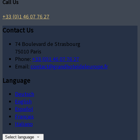
Call Us
+33 (0)1 46 07 76 27
Contact Us
74 Boulevard de Strasbourg
75010 Paris
Phone:
+33 (0)1 46 07 76 27
Email:
contact@grandhoteldeleurope.fr
Language
Deutsch
English
Español
Français
Italiano
Select language