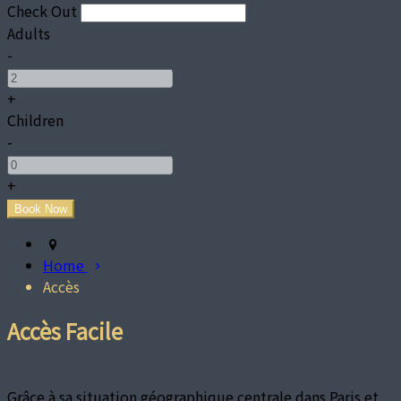
Check Out
Adults
-
+
Children
-
+
Home
Accès
Accès Facile
Grâce à sa situation géographique centrale dans Paris et