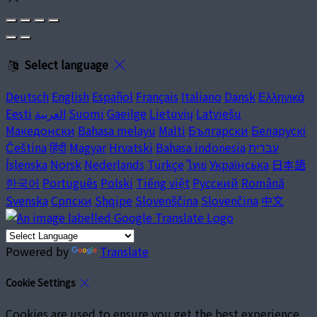
Select language
Deutsch
English
Español
Français
Italiano
Dansk
Ελληνικά
Eesti
العربية
Suomi
Gaeilge
Lietuvių
Latviešu
Македонски
Bahasa melayu
Malti
Български
Беларускі
Čeština
हिंदी
Magyar
Hrvatski
Bahasa indonesia
עברית
Íslenska
Norsk
Nederlands
Türkçe
ไทย
Українська
日本語
한국어
Português
Polski
Tiếng việt
Русский
Română
Svenska
Српски
Shqipe
Slovenščina
Slovenčina
中文
Powered by
Translate
Cookie Settings
Cookies are used to ensure you get the best experience