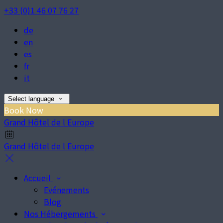
+33 (0)1 46 07 76 27
de
en
es
fr
it
Select language
Book Now
Grand Hôtel de l Europe
Grand Hôtel de l Europe
Accueil
Evénements
Blog
Nos Hébergements