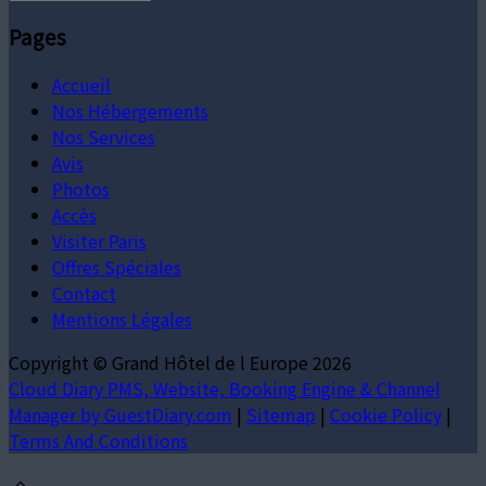
Pages
Accueil
Nos Hébergements
Nos Services
Avis
Photos
Accès
Visiter Paris
Offres Spéciales
Contact
Mentions Légales
Copyright ©
Grand Hôtel de l Europe 2026
Cloud Diary PMS, Website, Booking Engine & Channel
Manager by GuestDiary.com
|
Sitemap
|
Cookie Policy
|
Terms And Conditions