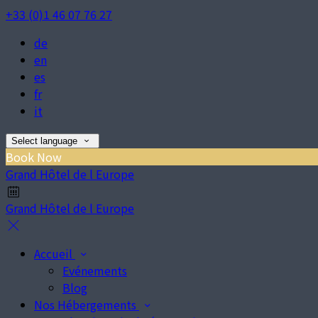
+33 (0)1 46 07 76 27
de
en
es
fr
it
Select language
Book Now
Grand Hôtel de l Europe
Grand Hôtel de l Europe
Accueil
Evénements
Blog
Nos Hébergements