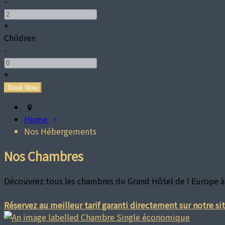
-
+
Children
-
+
Home
Nos Hébergements
Nos Chambres
Découvrez tous les chambres du Grand Hôtel de l Europe à
Réservez au meilleur tarif garanti directement sur notre site