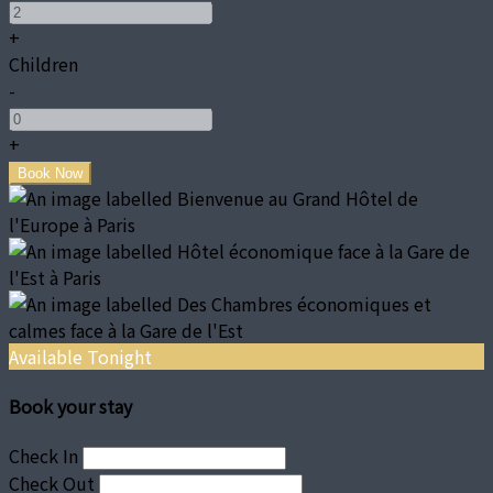
+
Children
-
+
Available Tonight
Book your stay
Check In
Check Out