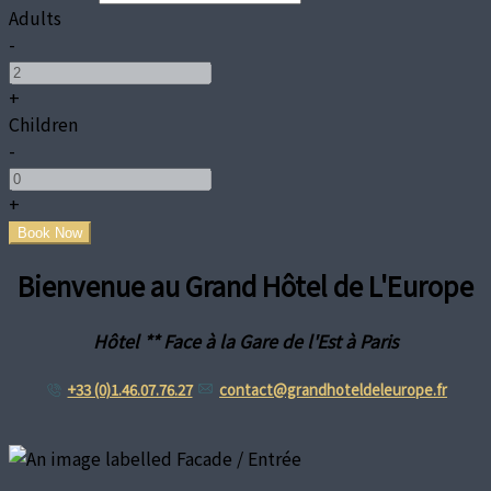
Adults
-
+
Children
-
+
Bienvenue au Grand Hôtel de L'Europe
Hôtel ** Face à la Gare de l'Est à Paris
+33 (0)1.46.07.76.27
contact@grandhoteldeleurope.fr