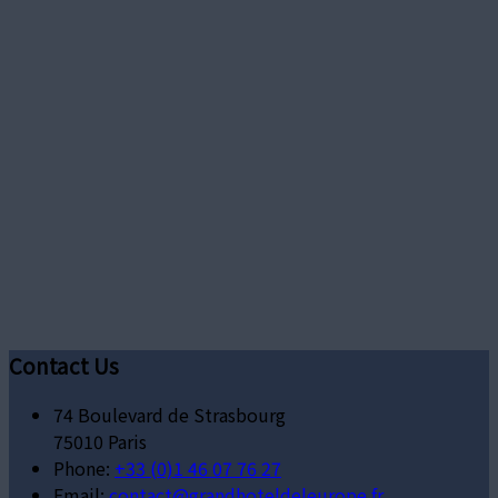
Contact Us
74 Boulevard de Strasbourg
75010 Paris
Phone:
+33 (0)1 46 07 76 27
Email:
contact@grandhoteldeleurope.fr