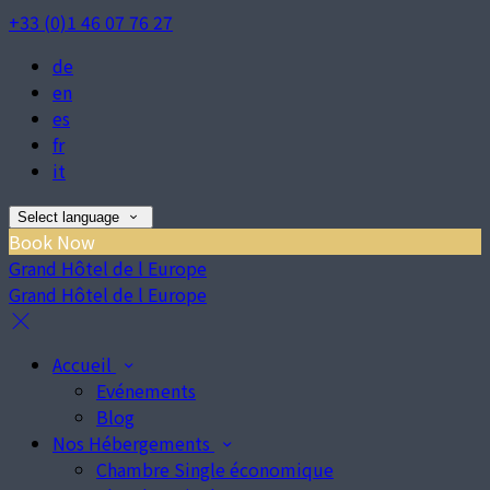
+33 (0)1 46 07 76 27
de
en
es
fr
it
Select language
Book Now
Grand Hôtel de l Europe
Grand Hôtel de l Europe
Accueil
Evénements
Blog
Nos Hébergements
Chambre Single économique