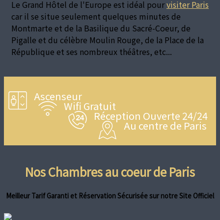
Le Grand Hôtel de l'Europe est idéal pour
visiter Paris
car il se situe seulement quelques minutes de
Montmarte et de la Basilique du Sacré-Coeur, de
Pigalle et du célèbre Moulin Rouge, de la Place de la
République et ses nombreux théâtres, etc...
Ascenseur
Wifi Gratuit
Réception Ouverte 24/24
Au centre de Paris
Nos Chambres au coeur de Paris
Meilleur Tarif Garanti et Réservation Sécurisée sur notre Site Officiel