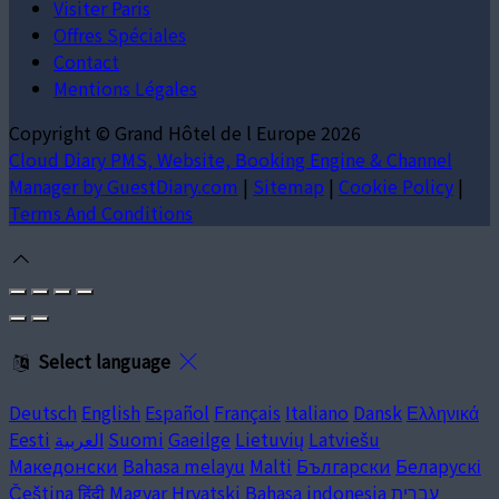
Visiter Paris
Offres Spéciales
Contact
Mentions Légales
Copyright ©
Grand Hôtel de l Europe 2026
Cloud Diary PMS, Website, Booking Engine & Channel
Manager by GuestDiary.com
|
Sitemap
|
Cookie Policy
|
Terms And Conditions
Select language
Deutsch
English
Español
Français
Italiano
Dansk
Ελληνικά
Eesti
العربية
Suomi
Gaeilge
Lietuvių
Latviešu
Македонски
Bahasa melayu
Malti
Български
Беларускі
Čeština
हिंदी
Magyar
Hrvatski
Bahasa indonesia
עברית