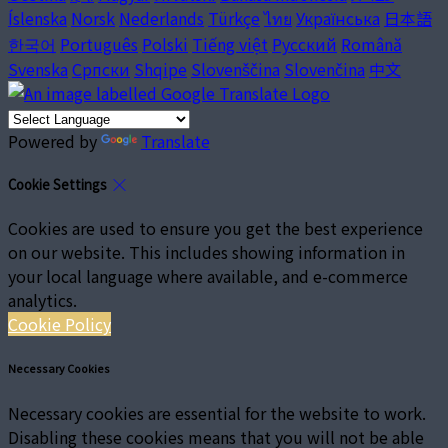
Íslenska
Norsk
Nederlands
Türkçe
ไทย
Українська
日本語
한국어
Português
Polski
Tiếng việt
Русский
Română
Svenska
Српски
Shqipe
Slovenščina
Slovenčina
中文
Powered by
Translate
Cookie Settings
Cookies are used to ensure you get the best experience
on our website. This includes showing information in
your local language where available, and e-commerce
analytics.
Cookie Policy
Necessary Cookies
Necessary cookies are essential for the website to work.
Disabling these cookies means that you will not be able