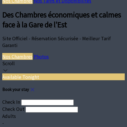
Nos Chambres
Nos Tarifs et Disponibilités
Des Chambres économiques et calmes
face à la Gare de l'Est
Site Officiel - Réservation Sécurisée - Meilleur Tarif
Garanti
Nos Chambres
Photos
Scroll
Available Tonight
Book your stay
Check In
Check Out
Adults
-