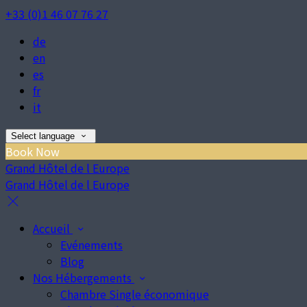
+33 (0)1 46 07 76 27
de
en
es
fr
it
Select language
Book Now
Grand Hôtel de l Europe
Grand Hôtel de l Europe
Accueil
Evénements
Blog
Nos Hébergements
Chambre Single économique