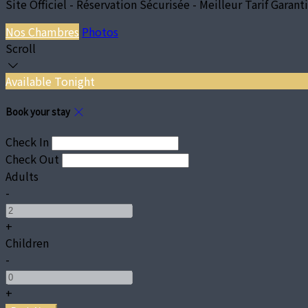
Site Officiel - Réservation Sécurisée - Meilleur Tarif Garanti
Nos Chambres
Photos
Scroll
Available Tonight
Book your stay
Check In
Check Out
Adults
-
+
Children
-
+