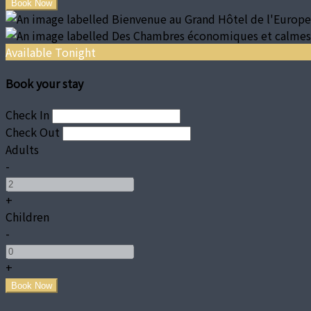
Available Tonight
Book your stay
Check In
Check Out
Adults
-
+
Children
-
+