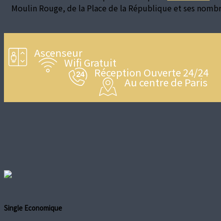
Moulin Rouge, de la Place de la République et ses nombre
Ascenseur
Wifi Gratuit
Réception Ouverte 24/24
Au centre de Paris
Single Economique