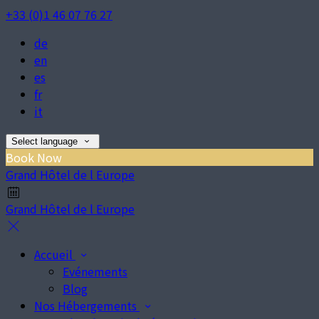
+33 (0)1 46 07 76 27
de
en
es
fr
it
Select language
Book Now
Grand Hôtel de l Europe
Grand Hôtel de l Europe
Accueil
Evénements
Blog
Nos Hébergements