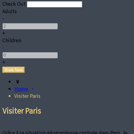
Check Out
Adults
-
+
Children
-
+
Home
Visiter Paris
Visiter Paris
Grâce à sa situation géographique centrale dans Paris, le