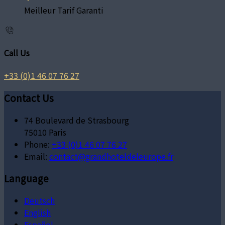
Meilleur Tarif Garanti
Call Us
+33 (0)1 46 07 76 27
Contact Us
74 Boulevard de Strasbourg
75010 Paris
Phone:
+33 (0)1 46 07 76 27
Email:
contact@grandhoteldeleurope.fr
Language
Deutsch
English
Español