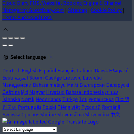
Cloud Diary PMS, Website, Booking Engine & Channel
Manager by GuestDiary.com
|
Sitemap
|
Cookie Policy
|
Terms And Conditions
Select language
Deutsch
English
Español
Français
Italiano
Dansk
Ελληνικά
Eesti
العربية
Suomi
Gaeilge
Lietuvių
Latviešu
Македонски
Bahasa melayu
Malti
Български
Беларускі
Čeština
हिंदी
Magyar
Hrvatski
Bahasa indonesia
עברית
Íslenska
Norsk
Nederlands
Türkçe
ไทย
Українська
日本語
한국어
Português
Polski
Tiếng việt
Русский
Română
Svenska
Српски
Shqipe
Slovenščina
Slovenčina
中文