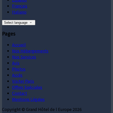
Français
Italiano
Select language
Pages
Accueil
Nos Hébergements
Nos Services
Avis
Photos
Accès
Visiter Paris
Offres Spéciales
Contact
Mentions Légales
Copyright ©
Grand Hôtel de l Europe 2026