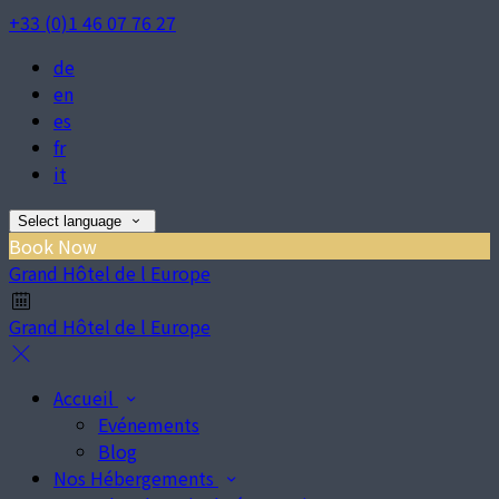
+33 (0)1 46 07 76 27
de
en
es
fr
it
Select language
Book Now
Grand Hôtel de l Europe
Grand Hôtel de l Europe
Accueil
Evénements
Blog
Nos Hébergements