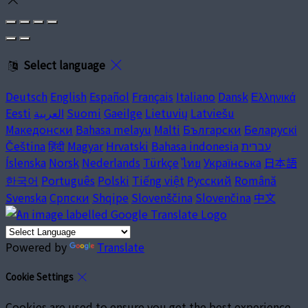
Select language
Deutsch
English
Español
Français
Italiano
Dansk
Ελληνικά
Eesti
العربية
Suomi
Gaeilge
Lietuvių
Latviešu
Македонски
Bahasa melayu
Malti
Български
Беларускі
Čeština
हिंदी
Magyar
Hrvatski
Bahasa indonesia
עברית
Íslenska
Norsk
Nederlands
Türkçe
ไทย
Українська
日本語
한국어
Português
Polski
Tiếng việt
Русский
Română
Svenska
Српски
Shqipe
Slovenščina
Slovenčina
中文
Powered by
Translate
Cookie Settings
Cookies are used to ensure you get the best experience