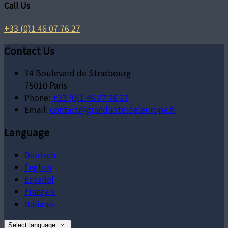
Call Us
+33 (0)1 46 07 76 27
Contact Us
74 Boulevard de Strasbourg
75010 Paris
Phone:
+33 (0)1 46 07 76 27
Email:
contact@grandhoteldeleurope.fr
Language
Deutsch
English
Español
Français
Italiano
Select language