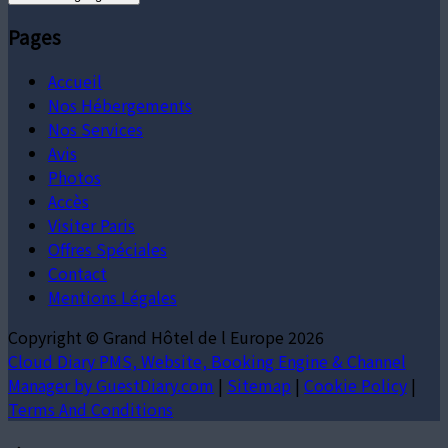
Pages
Accueil
Nos Hébergements
Nos Services
Avis
Photos
Accès
Visiter Paris
Offres Spéciales
Contact
Mentions Légales
Copyright ©
Grand Hôtel de l Europe 2026
Cloud Diary PMS, Website, Booking Engine & Channel
Manager by GuestDiary.com
|
Sitemap
|
Cookie Policy
|
Terms And Conditions