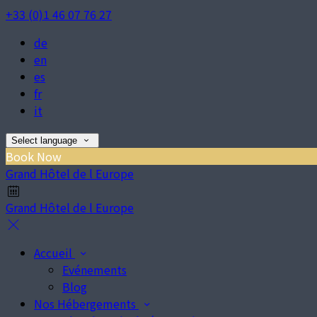
+33 (0)1 46 07 76 27
de
en
es
fr
it
Select language
Book Now
Grand Hôtel de l Europe
Grand Hôtel de l Europe
Accueil
Evénements
Blog
Nos Hébergements