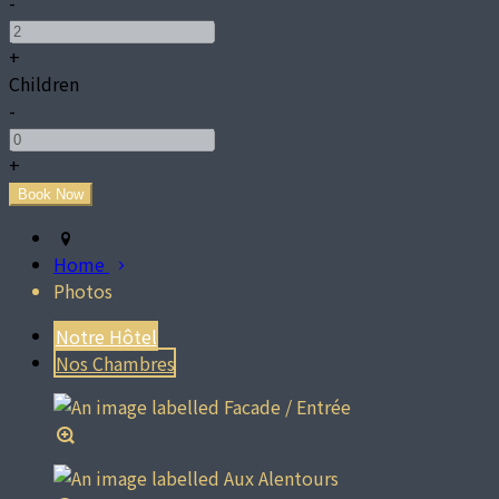
-
+
Children
-
+
Home
Photos
Notre Hôtel
Nos Chambres