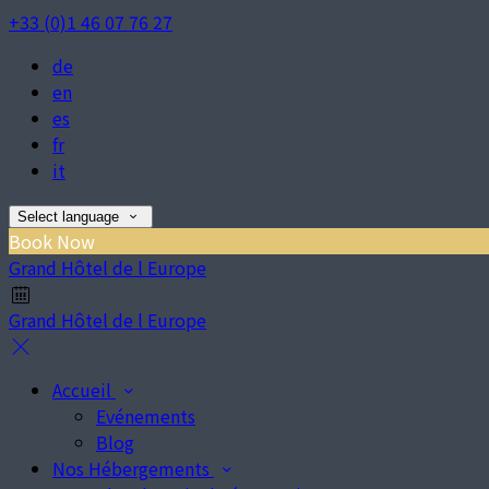
+33 (0)1 46 07 76 27
de
en
es
fr
it
Select language
Book Now
Grand Hôtel de l Europe
Grand Hôtel de l Europe
Accueil
Evénements
Blog
Nos Hébergements